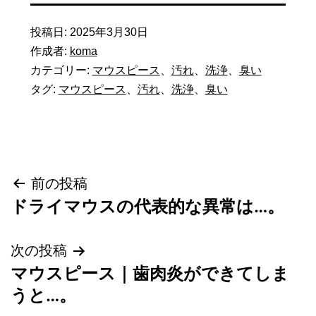
投稿日:
2025年3月30日
作成者:
koma
カテゴリー:
マウスピース
、
汚れ
、
洗浄
、
臭い
タグ:
マウスピース
、
汚れ
、
洗浄
、
臭い
投
前の投稿
ドライマウスの代表的な異常は…。
稿
次の投稿
ナ
マウスピース｜歯肉炎ができてしま
ビ
うと…。