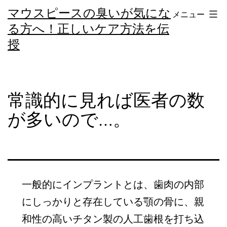
コ
マウスピースの臭いが気にな
メニュー
ン
る方へ！正しいケア方法を伝
テ
授
ン
ツ
へ
常識的に見れば医者の数
ス
が多いので…。
キ
ッ
プ
一般的にインプラントとは、歯肉の内部
にしっかりと存在している顎の骨に、親
和性の高いチタン製の人工歯根を打ち込