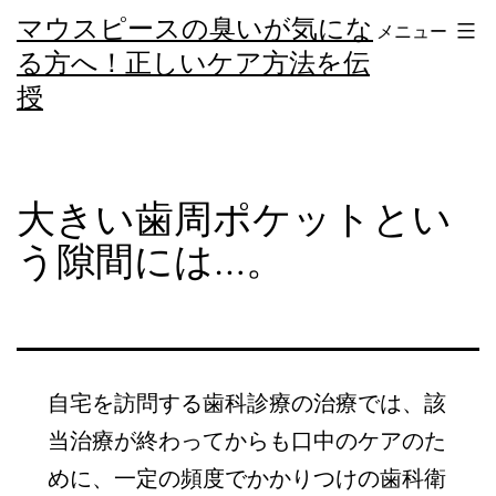
コ
マウスピースの臭いが気にな
メニュー
ン
る方へ！正しいケア方法を伝
テ
授
ン
ツ
へ
大きい歯周ポケットとい
ス
う隙間には…。
キ
ッ
プ
自宅を訪問する歯科診療の治療では、該
当治療が終わってからも口中のケアのた
めに、一定の頻度でかかりつけの歯科衛