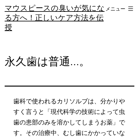
コ
マウスピースの臭いが気にな
メニュー
ン
る方へ！正しいケア方法を伝
テ
授
ン
ツ
へ
永久歯は普通…。
ス
キ
ッ
プ
歯科で使われるカリソルブは、分かりや
すく言うと「現代科学の技術によって虫
歯の患部のみを溶かしてしまうお薬」で
す。その治療中、むし歯にかかっていな